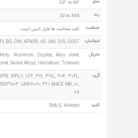
سایز
1/2” to 60”
رده
10 to XXS
ضخامت
کلیه ضخامت ها قابل تامین است
استاندارد
I, BS, DIN, AFNOR, 1IS, UNI, SIS, GOST
متریال
ly, Aluminum, Duplex, Alloy steel,
onel, Nickel Alloys, Hastelloys, Titanium
گرید
WPB, WPL6, LF2, 316, 316L, 304, 304L,
 UNS31803, UNS7060, 321, MACE MR_01_
75
تایپ
SMLS, Welded