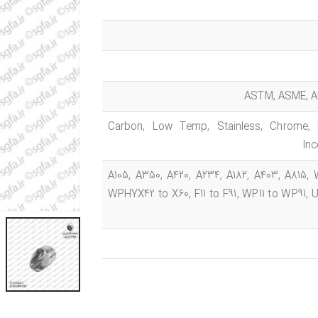
ASTM, ASME, AP
Carbon, Low Temp, Stainless, Chrome, Mo
Inc
A105, A350, A420, A234, A182, A403, A815, 
WPHYX42 to X60, F11 to F91, WP11 to WP91,